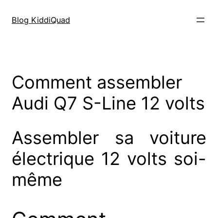
Aller
au
Blog KiddiQuad
contenu
Comment assembler
Audi Q7 S-Line 12 volts
Assembler sa voiture
électrique 12 volts soi-
même