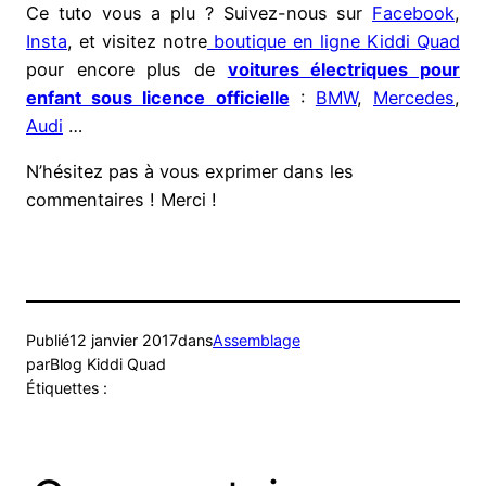
Ce tuto vous a plu ? Suivez-nous sur
Facebook
,
Insta
, et visitez notre
boutique en ligne Kiddi Quad
pour encore plus de
voitures électriques pour
enfant sous licence officielle
:
BMW
,
Mercedes
,
Audi
…
N’hésitez pas à vous exprimer dans les
commentaires ! Merci !
Publié
12 janvier 2017
dans
Assemblage
par
Blog Kiddi Quad
Étiquettes :