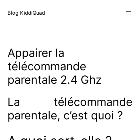
Aller
au
Blog KiddiQuad
contenu
Appairer la
télécommande
parentale 2.4 Ghz
La télécommande
parentale, c’est quoi ?